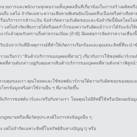
่ผู้อำนวยการและพนักงานทุกคนรวมทั้งบุคคลอื่นที่เกี่ยวข้องในการสร้างผลิต
 แต่ไม่ จำกัดเฉพาะความเสียหายพิเศษอันเป็นผลสืบเนื่องหรือค่าเสียหายเชิง
ือบริการการชำระเงิน ข้อจำกัดความรับผิดชอบและข้อจำกัดนี้มีผลโดยไม่
้า แต่ไม่จำกัดเพียงรายได้หรือผลกำไรของความรับผิดแม้ว่าเราได้รับแจ้งให้
วร์แล้วคุณรับทราบถึงค่าธรรมเนียม (ถ้ามี) มีผลต่อการจัดสรรความเสี่ยงนี้
วันนับจากวันที่มีเหตุการณ์ที่ทำให้เกิดการเรียกร้องและคุณสละสิทธิ์ที่จะน
(รวมเรียกว่า "สินค้า/บริการของบุคคลที่สาม") เกี่ยวกับการใช้ซอฟต์แวร์เก
ที่สามดังกล่าวอยู่กับคุณหากสินค้า/บริการของบุคคลที่สามดังกล่าวพิสูจน์
การควบคุมของเรา คุณโหลดและใช้ซอฟต์แวร์ภายใต้ความรับผิดชอบของคุณเ
ทรข้อมูลหรือค่าใช้จ่ายอื่น ๆ ที่อาจเกิดขึ้น
้ให้บริการซอฟต์แวร์และ/หรือกับทางเรา โดยคุณไม่มีสิทธิ์ใช้หรือเปิดเผยข้
ดกฎหมายหรือเพื่อวัตถุประสงค์ในการส่งข้อมูลอื่น ๆ :
ึง แต่ไม่จำกัดเฉพาะสิทธิ์ในทรัพย์สินทางปัญญา) หรือ