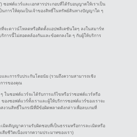
แวร์") ซอฟต์แวร์และเอกสารประกอบที่ได้รับอนุญาตให้เราเป็น
เป็นการให้คุณเป็นเจ้าของสิทธิ์ในทรัพย์สินทางปัญญาใด ๆ
ดที่จะดาวน์โหลดหรือติดตั้งแอปพลิเคชันใดๆ ลงในสมาร์ท
ริการนี้ไม่สอดคล้องกันและข้อตกลงใด ๆ กับผู้ให้บริการ
อนไขและการรับประกันโดยนัย (รวมถึงความสามารถเชิง
องการของคุณ
ๆ ในซอฟต์แวร์จะได้รับการแก้ไขหรือว่าซอฟต์แวร์หรือ
่นๆ ของซอฟต์แวร์ทั้งเราและผู้ให้บริการซอฟต์แวร์ของเราจะ
งวนสิทธิ์ในกรณีที่มีข้อผิดพลาดดังกล่าวเพื่อลบเกมที่
ละเมิดสัญญาความรับผิดชอบที่เป็นธรรมหรือการละเมิดหรือ
ือเสียชีวิตเนื่องจากความประมาทของเรา)