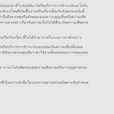
หรือส่งมอบคาสิโนซอฟต์แวร์หรือบริการการชำระเงินจะไม่รับ
ลงโทษที่เกิดขึ้นจากหรือเกี่ยวเนื่องกับข้อตกลงฉบับนี้
คำนึงถึงสาเหตุหรือลักษณะของความสูญเสียหรือความเสีย
ทราบล่วงหน้าเกี่ยวกับความเป็นไปได้ที่จะเกิดความเสียหาย
ำข้อเรียกร้องใดๆ ที่ไม่ได้นำมาภายในระยะเวลาดังกล่าว
มส์หรือบริการการชำระเงินของคุณเป็นความเสี่ยงทั้งหมด
ว่ามีข้อบกพร่องคุณถือว่าค่าใช้จ่ายทั้งหมดของการซ่อมแซม
อง เราจะไม่รับผิดชอบต่อความเสียหายหรือการสูญหายของ
อมูลที่เป็นความลับอื่นใดนอกจากอย่างเคร่งครัดตามข้อกำหนด