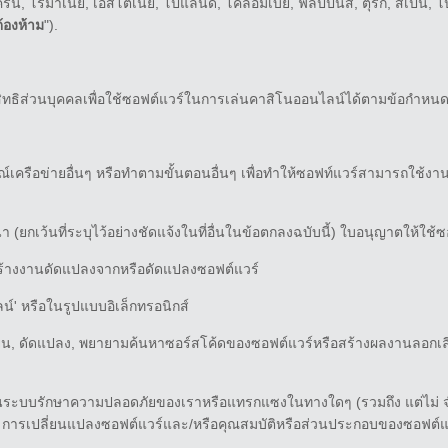
, โรมาเนีย, เอสโตเนีย, โปแลนด์, โคลอมเบีย, ฟิลิปปินส์, ตุรกี, สเปน, โปร
้องห้าม
").
ทธิส่วนบุคคลเพื่อใช้ซอฟต์แวร์ในการเล่นคาสิโนออนไลน์ได้ตามข้อกำหนดดั
รณ์เครือข่ายอื่นๆ หรือทำตามขั้นตอนอื่นๆ เพื่อทำให้ซอฟท์แวร์สามารถใช
(ยกเว้นที่ระบุไว้อย่างชัดแจ้งในที่อื่นในข้อตกลงฉบับนี้) ใบอนุญาตให้ใ
สร้างงานดัดแปลงจากหรือดัดแปลงซอฟต์แวร์
น์' หรือในรูปแบบอิเล็กทรอนิกส์
ี่ยน, ดัดแปลง, พยายามค้นหาซอร์สโค้ดของซอฟต์แวร์หรือสร้างผลงานลอกเลี
ผ่านระบบรักษาความปลอดภัยของเราหรือแทรกแซงในทางใดๆ (รวมถึง แต่ไม่ จำก
ๆ การเปลี่ยนแปลงซอฟต์แวร์และ/หรือคุณสมบัติหรือส่วนประกอบของซอฟต์แ