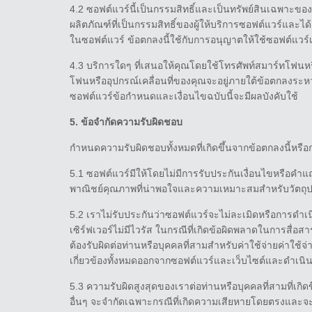
4.2 ซอฟต์แวร์นี้เป็นกรรมสิทธิ์และเป็นทรัพย์สินเฉพาะของผ
ผลิตภัณฑ์ที่เป็นกรรมสิทธิ์ของผู้ให้บริการซอฟต์แวร์และไ
ในซอฟต์แวร์ ข้อตกลงนี้ใช้กับการอนุญาตให้ใช้ซอฟต์แวร์เท
4.3 บริการใดๆ ที่เสนอให้คุณโดยใช้โทรศัพท์สมาร์ทโฟนหร
โฟนหรืออุปกรณ์เคลื่อนที่ของคุณจะอยู่ภายใต้ข้อตกลงระหว
ซอฟต์แวร์ข้อกำหนดและเงื่อนไขฉบับนี้จะมีผลบังคับใช้
5. ข้อจำกัดความรับผิดชอบ
กำหนดความรับผิดชอบทั้งหมดที่เกิดขึ้นจากข้อตกลงนี้
5.1 ซอฟต์แวร์มีให้โดยไม่มีการรับประกันเงื่อนไขหรือค
พาณิชย์คุณภาพที่น่าพอใจและความเหมาะสมสำหรับวัตถุ
5.2 เราไม่รับประกันว่าซอฟต์แวร์จะไม่ละเมิดหรือการดำ
เซิร์ฟเวอร์ไม่มีไวรัส ในกรณีที่เกิดข้อผิดพลาดในการสื่อ
ต้องรับผิดต่อท่านหรือบุคคลที่สามสำหรับค่าใช้จ่ายค่าใช้จ
เกี่ยวข้องทั้งหมดออกจากซอฟต์แวร์และเว็บไซต์และดำเนินก
5.3 ความรับผิดสูงสุดของเราต่อท่านหรือบุคคลที่สามที่เ
อื่นๆ จะจำกัดเฉพาะกรณีที่เกิดความเสียหายโดยตรงและจะไม