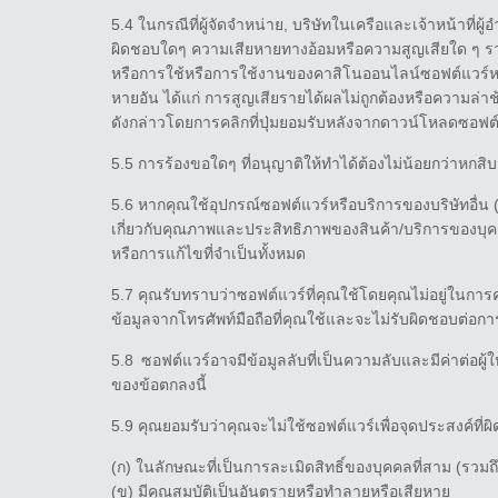
5.4 ในกรณีที่ผู้จัดจำหน่าย, บริษัทในเครือและเจ้าหน้าที
ผิดชอบใดๆ ความเสียหายทางอ้อมหรือความสูญเสียใด ๆ รวมถึง
หรือการใช้หรือการใช้งานของคาสิโนออนไลน์ซอฟต์แวร์หร
หายอัน ได้แก่ การสูญเสียรายได้ผลไม่ถูกต้องหรือความล่าช
ดังกล่าวโดยการคลิกที่ปุ่มยอมรับหลังจากดาวน์โหลดซอฟต์แ
5.5 การร้องขอใดๆ ที่อนุญาติให้ทำได้ต้องไม่น้อยกว่าหกสิบ
5.6 หากคุณใช้อุปกรณ์ซอฟต์แวร์หรือบริการของบริษัทอื่น 
เกี่ยวกับคุณภาพและประสิทธิภาพของสินค้า/บริการของบุคคล
หรือการแก้ไขที่จำเป็นทั้งหมด
5.7 คุณรับทราบว่าซอฟต์แวร์ที่คุณใช้โดยคุณไม่อยู่ใน
ข้อมูลจากโทรศัพท์มือถือที่คุณใช้และจะไม่รับผิดชอบต่อการโ
5.8 ซอฟต์แวร์อาจมีข้อมูลลับที่เป็นความลับและมีค่าต่อผู
ของข้อตกลงนี้
5.9 คุณยอมรับว่าคุณจะไม่ใช้ซอฟต์แวร์เพื่อจุดประสงค์ที่ผิ
(ก) ในลักษณะที่เป็นการละเมิดสิทธิ์ของบุคคลที่สาม (รวมถ
(ข) มีคุณสมบัติเป็นอันตรายหรือทำลายหรือเสียหาย