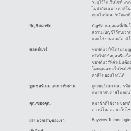
ระบุไว้ในเว็บไซต์ ww
ไม่จำกัดเฉพาะคาสิโน
ออนไลน์และ/หรือคาสิโ
บัญชีสมาชิก
บัญชีส่วนบุคคลที่เปิ
สถานะบัญชีไว้กับเราเ
และใช้งานเกมส์คาสิโ
ซอฟต์แวร์
ซอฟต์แวร์ที่ได้รับอน
หรือไฟล์ข้อมูลหรือเนื้
ซอฟต์แวร์ที่จำเป็นต้อ
โดยคุณจากเว็บไซต์เพื
คาสิโนออนไลน์ได้
ยูสเซอร์เนม และ รหัสผ่าน
ยูสเซอร์เนม และ รหัส
สมาชิกกับคาสิโนออน
คุณ/ของคุณ
สมาชิกที่ใช้งานซอฟต์
ดาวน์โหลดจากเว็บไซ
Bayview Technologie
เรา,พวกเรา,ของเรา