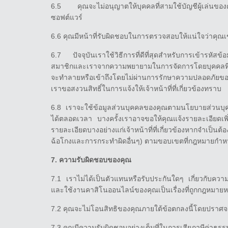
6.5 คุณจะไม่อนุญาตให้บุคคลที่สามใช้บัญชีผู้เล่นของคุณ
ซอฟต์แวร์
6.6 คุณมีหน้าที่รับผิดชอบในการตรวจสอบให้แน่ใจว่าคุ
6.7 ปัจจุบันเราใช้วิธีการที่ดีที่สุดสำหรับการเข้ารหัส
สมาชิกและเราจากความพยายามในการจัดการโดยบุคคลที่สา
จะทำลายหรือเข้าถึงโดยไม่ผ่านการรักษาความปลอดภัยของ
เราขอสงวนสิทธิ์ในการแจ้งให้เจ้าหน้าที่ที่เกี่ยวข้องทราบ
6.8 เราจะใช้ข้อมูลส่วนบุคคลของคุณตามนโยบายส่วนบุคคล
ได้ตลอดเวลา บางครั้งเราอาจขอให้คุณแจ้งรายละเอียดเพิ่
รายละเอียดบางอย่างแก่เจ้าหน้าที่ที่เกี่ยวข้องหากจำเป็น
ฉ้อโกงและการกระทำผิดอื่นๆ) ตามขอบเขตที่กฎหมายกำ
7. ความรับผิดชอบของคุณ
7.1 เราไม่ได้เป็นตัวแทนหรือรับประกันใดๆ เกี่ยวกับคว
และใช้งานคาสิโนออนไลน์ของคุณเป็นเรื่องที่ถูกกฎหมายหรื
7.2 คุณจะไม่โอนสิทธิของคุณภายใต้ข้อตกลงนี้โดยปราศ
7.3 คุณมีความรับผิดชอบอย่างเต็มที่ในการเสียภาษีค่าธรรม