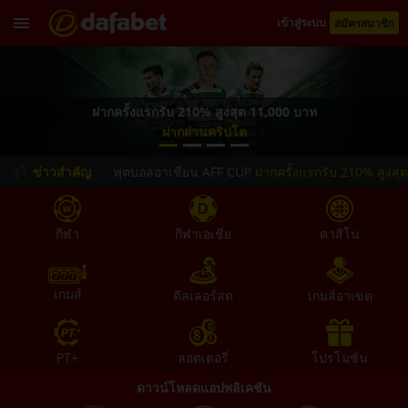
เข้าสู่ระบบ
สมัครสมาชิก
ขอแนะนำฟีเจ
สร้างการเด
ข่าวสำคัญ
ฟุตบอลอาเชียน AFF CUP
ฝากครั้งแรกรับ 210% สูงสุด 1
กีฬา
กีฬาเอเชีย
คาสิโน
เกมส์
ดีลเลอร์สด
เกมส์อาเขต
ับ 210% สูงสุด 11,000 บาท
ากผ่านคริปโต
PT+
ลอตเตอรี่
โปรโมชั่น
ดาวน์โหลดแอปพลิเคชัน