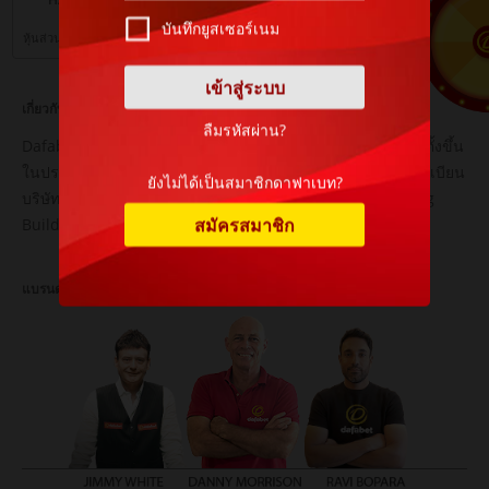
CRICKET
หุ้นส่วนอย่างเป็นทางการ
หุ้นส่วนอย่างเป็นทางการ
บันทึกยูสเซอร์เนม
หุ้นส่วนอย่างเป็นทางการ
เกี่ยวกับดาฟาเบท
ลืมรหัสผ่าน?
Dafabet ดำเนินการโดย Osmila N.V. ซึ่งเป็นบริษัทจำกัดที่จัดตั้งขึ้น
ในประเทศกูราเซาเมื่อวันที่ 28 มิถุนายน 2007 (หมายเลขจดทะเบียน
ยังไม่ได้เป็นสมาชิกดาฟาเบท?
บริษัท 102267) โดยมีที่อยู่สำนักงานจดทะเบียนอยู่ที่ Livestrong
สมัครสมาชิก
Building, Groot Kwartierweg 10, Curaçao
แบรนด์แอมบาสเดอร์