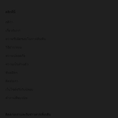
คลิกที่นี่
กติกา
เกี่ยวกับเรา
ความรับผิดชอบในการเดิมพัน
วิธีฝาก/ถอน
ความปลอดภัย
ความเป็นส่วนตัว
พันธมิตร
ติดต่อเรา
เว็บไซต์จริงกับปลอม
คำถามที่พบบ่อย
ติดตามเราและรับข่าวสารเพิ่มเติม