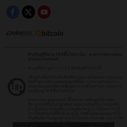
สำหรับผู้ที่มีอายุ 18 ปีขึ้นไปเท่านั้น - มาตรการตรวจสอบ
อายุของ Dafabet
ห้ามผู้ที่มีอายุต่ำกว่า 18 ปี เดิมพันที่เว็บไซต์นี้
เพื่อหลีกเลี่ยงการเดิมพันที่ผิดกฎหมาย Dafabet ขอสงวน
สิทธิ์ในการตรวจสอบข้อมูลที่ให้มา เราอาจดำเนินการ
ค้นหากับบุคคลที่สามเพื่อจุดประสงค์ในการตรวจสอบว่า
คุณมีอายุ 18 ปีขึ้นไปหรือไม่
หากการตรวจสอบเหล่านี้ไม่สามารถยืนยันได้ว่าคุณ
มีอายุ 18 ปีขึ้นไป Dafabet ขอสงวนสิทธิ์ในการขอหลัก
ฐานยืนยันอายุ บัญชีและเงินคุณ จะถูกระงับจนกว่าจะมี
การให้หลักฐานที่ยืนยันอายุได้ อายุที่กฎหมายอนุญาตให้
เดิมพันมีความแตกต่างกันไปในแต่ละประเทศ แนะนำให้
คุณค้นหาข้อมูลในพื้นที่ที่คุณอยู่
x