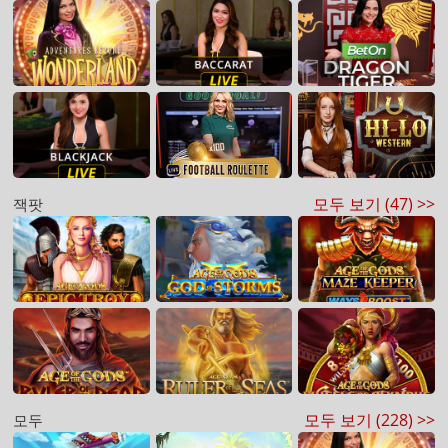
모두 보기 (47) >>
잭팟
모두 보기 (228) >>
모두