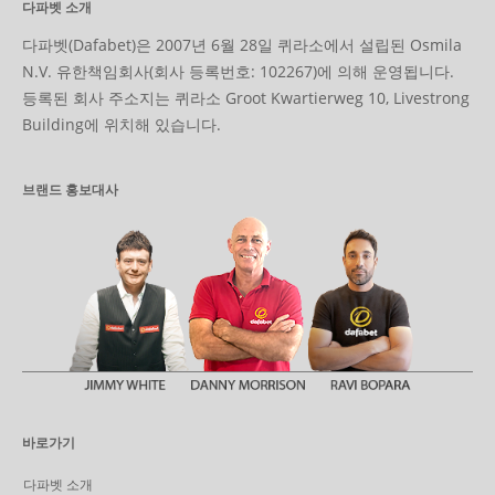
다파벳 소개
다파벳(Dafabet)은 2007년 6월 28일 퀴라소에서 설립된 Osmila
N.V. 유한책임회사(회사 등록번호: 102267)에 의해 운영됩니다.
등록된 회사 주소지는 퀴라소 Groot Kwartierweg 10, Livestrong
Building에 위치해 있습니다.
브랜드 홍보대사
바로가기
다파벳 소개