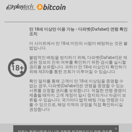
만 18세 이상만 이용 가능 - 다파벳(Dafabet) 연령 확인
조치
이 사이트에서 만 18세 미만의 사람이 베팅하는 것은 불
법입니다.
불법적인 베팅을 방지하기 위해, 다파벳(Dafabet)은 제
공된 정보의 진위 여부를 확인하기 위한 검사를 실시할
권리를 보유합니다. 귀하가 만 18세 이상인지 확인하기
위해 제3자를 통한 조회가 이루어질 수 있습니다.
확인 절차를 통해 고객이 만 18세 이상임을 증명할 수
없는 경우, 다파벳(Dafabet)은 연령을 증명할 수 있는
서류를 요청할 권리를 보유합니다. 적절한 연령 증명이
제출될 때까지 고객 계정이 일시 정지되거나 자금이 보
류될 수 있습니다. 국가마다 법적 베팅 가능 연령은 다
를 수 있으므로, 해당 지역의 규정을 직접 확인하시길
권장합니다.
x
Copyright © 2026 | Dafabet | All Rights Reserved
저희는 회원님들께 더 나은 경험을 제공해드리기 위해 쿠키를