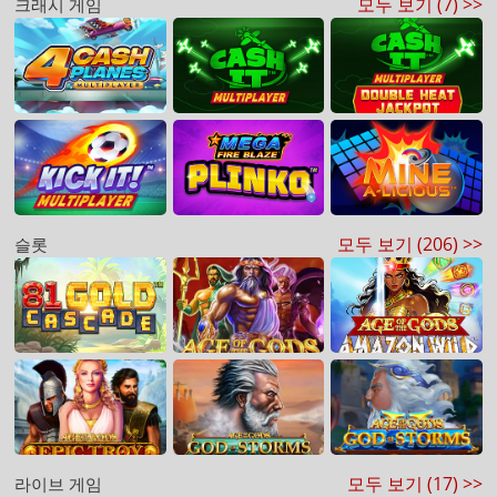
모두 보기 (7) >>
크래시 게임
모두 보기 (206) >>
슬롯
모두 보기 (17) >>
라이브 게임