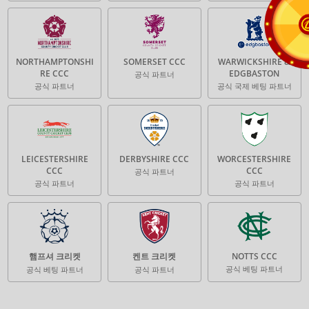
NORTHAMPTONSHI
SOMERSET CCC
WARWICKSHIRE &
RE CCC
EDGBASTON
공식 파트너
공식 파트너
공식 국제 베팅 파트너
LEICESTERSHIRE
DERBYSHIRE CCC
WORCESTERSHIRE
CCC
CCC
공식 파트너
공식 파트너
공식 파트너
햄프셔 크리켓
켄트 크리켓
NOTTS CCC
공식 베팅 파트너
공식 베팅 파트너
공식 파트너