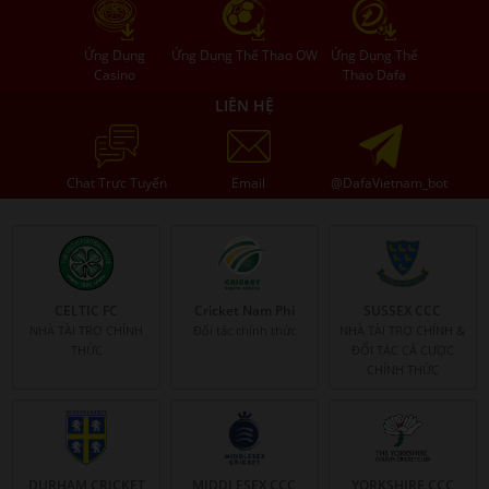
Ứng Dụng
Ứng Dụng Thể Thao OW
Ứng Dụng Thể
Casino
Thao Dafa
LIÊN HỆ
Chat Trực Tuyến
Email
@DafaVietnam_bot
CELTIC FC
Cricket Nam Phi
SUSSEX CCC
NHÀ TÀI TRỢ CHÍNH
Đối tác chính thức
NHÀ TÀI TRỢ CHÍNH &
THỨC
ĐỐI TÁC CÁ CƯỢC
CHÍNH THỨC
DURHAM CRICKET
MIDDLESEX CCC
YORKSHIRE CCC