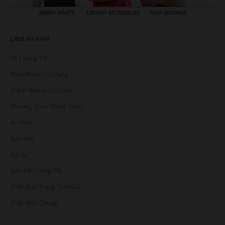
LINK NHANH
Về Chúng Tôi
Điều Khoản Sử Dụng
Trách Nhiệm Cá Cược
Phương Thức Thanh Toán
An Ninh
Bảo Mật
Đại Lý
Liên Hệ Chúng Tôi
Phân Biệt Trang Thật/Giả
Thắc Mắc Chung