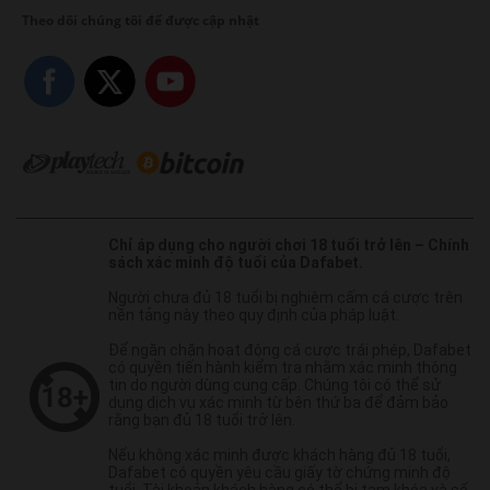
Theo dõi chúng tôi để được cập nhật
Chỉ áp dụng cho người chơi 18 tuổi trở lên – Chính
sách xác minh độ tuổi của Dafabet.
Người chưa đủ 18 tuổi bị nghiêm cấm cá cược trên
nền tảng này theo quy định của pháp luật.
Để ngăn chặn hoạt động cá cược trái phép, Dafabet
có quyền tiến hành kiểm tra nhằm xác minh thông
tin do người dùng cung cấp. Chúng tôi có thể sử
dụng dịch vụ xác minh từ bên thứ ba để đảm bảo
rằng bạn đủ 18 tuổi trở lên.
Nếu không xác minh được khách hàng đủ 18 tuổi,
Dafabet có quyền yêu cầu giấy tờ chứng minh độ