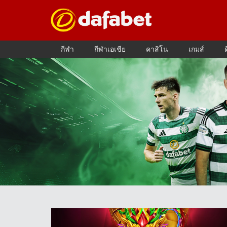
กีฬา
กีฬาเอเชีย
คาสิโน
เกมส์