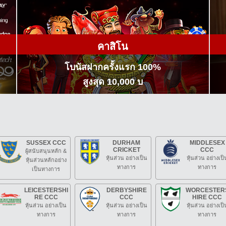
คาสิโน
โบนัสฝากครั้งแรก 100%
สูงสุด 10,000 บ
SUSSEX CCC
DURHAM
MIDDLESEX
CRICKET
CCC
ผู้สนับสนุนหลัก &
หุ้นส่วน อย่างเป็น
หุ้นส่วน อย่างเป็
หุ้นส่วนหลักอย่าง
ทางการ
ทางการ
เป็นทางการ
LEICESTERSHI
DERBYSHIRE
WORCESTER
RE CCC
CCC
HIRE CCC
หุ้นส่วน อย่างเป็น
หุ้นส่วน อย่างเป็น
หุ้นส่วน อย่างเป็
ทางการ
ทางการ
ทางการ