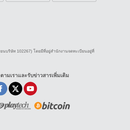
ยนบริษัท 102267) โดยมีที่อยู่สำนักงานจดทะเบียนอยู่ที่
ดตามเราและรับข่าวสารเพิ่มเติม