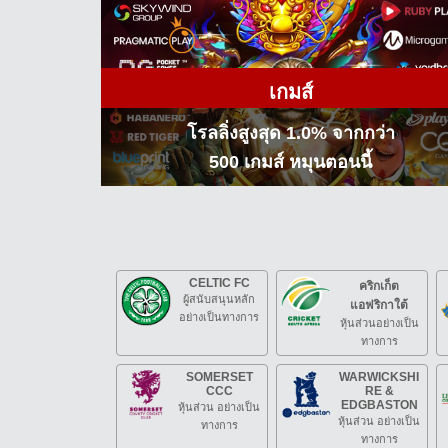
เกมส์
โรลลิ่งสูงสุด 1.0% จากกว่า
500 เกมส์ หมุนตอนนี้
CELTIC FC
คริกเก็ต
ผู้สนับสนุนหลัก
แอฟริกาใต้
อย่างเป็นทางการ
หุ้นส่วนอย่างเป็น
ทางการ
SOMERSET
WARWICKSHI
CCC
RE &
EDGBASTON
หุ้นส่วน อย่างเป็น
หุ้นส่วน อย่างเป็น
ทางการ
ทางการ