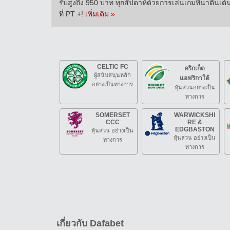
รับสูงถึง 950 บาท ทุกสัปดาห์ด้วยการเล่นเกมที่น่าตื่นเต้
ที่ PT +!
เพิ่มเติม »
CELTIC FC
คริกเก็ต
ผู้สนับสนุนหลัก
แอฟริกาใต้
อย่างเป็นทางการ
หุ้นส่วนอย่างเป็น
ทางการ
SOMERSET
WARWICKSHI
CCC
RE &
EDGBASTON
หุ้นส่วน อย่างเป็น
หุ้นส่วน อย่างเป็น
ทางการ
ทางการ
เกี่ยวกับ Dafabet