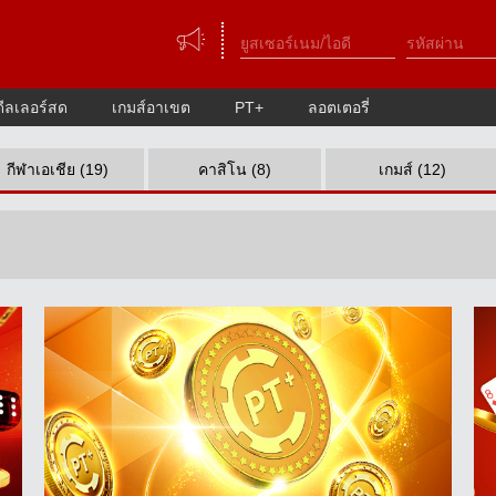
ดีลเลอร์สด
เกมส์อาเขต
PT+
ลอตเตอรี่
กีฬาเอเชีย (19)
คาสิโน (8)
เกมส์ (12)