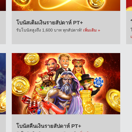
โบนัสเติมเงินรายสัปดาห์ PT+
รับโบนัสสูงถึง 1,600 บาท ทุกสัปดาห์!
เพิ่มเติม »
โบนัสคืนเงินรายสัปดาห์ PT+