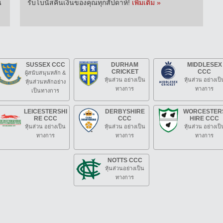
น
รับโบนัสคืนเงินของคุณทุกสัปดาห์!
เพิ่มเติม »
SUSSEX CCC
DURHAM
MIDDLESEX
CRICKET
CCC
ผู้สนับสนุนหลัก &
หุ้นส่วน อย่างเป็น
หุ้นส่วน อย่างเป็
หุ้นส่วนหลักอย่าง
ทางการ
ทางการ
เป็นทางการ
LEICESTERSHI
DERBYSHIRE
WORCESTER
RE CCC
CCC
HIRE CCC
หุ้นส่วน อย่างเป็น
หุ้นส่วน อย่างเป็น
หุ้นส่วน อย่างเป็
ทางการ
ทางการ
ทางการ
NOTTS CCC
หุ้นส่วนอย่างเป็น
ทางการ