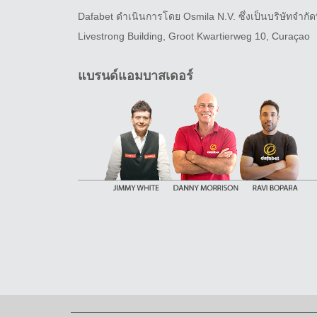
Dafabet ดำเนินการโดย Osmila N.V. ซึ่งเป็นบริษัทจำกัดที
Livestrong Building, Groot Kwartierweg 10, Curaçao
แบรนด์แอมบาสเดอร์