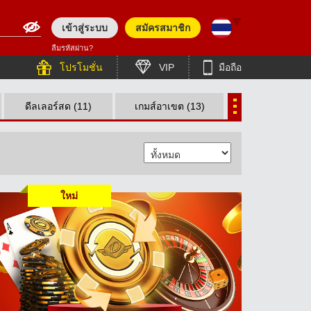
เข้าสู่ระบบ
สมัครสมาชิก
ลืมรหัสผ่าน?
English (Asia)
हिन्दी
โปรโมชั่น
VIP
มือถือ
English (Europe)
తెలుగు
ดีลเลอร์สด (11)
เกมส์อาเขต (13)
Bengali (India)
简体中文
ลอตเตอรี่ (1)
Tiếng Việt
English (Pakistan)
PT+ (5)
Bahasa Indonesia
English (Bangladesh)
Bengali (Bangladesh)
日本語
ใหม่
Polish
한국어
English
Español