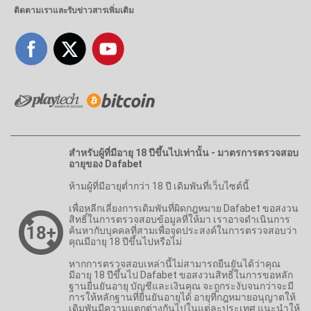
ติดตามเราและรับข่าวสารเพิ่มเติม
สำหรับผู้ที่มีอายุ 18 ปีขึ้นไปเท่านั้น - มาตรการตรวจสอบ
อายุของ Dafabet
ห้ามผู้ที่มีอายุต่ำกว่า 18 ปี เดิมพันที่เว็บไซต์นี้
เพื่อหลีกเลี่ยงการเดิมพันที่ผิดกฎหมาย Dafabet ขอสงวน
สิทธิ์ในการตรวจสอบข้อมูลที่ให้มา เราอาจดำเนินการ
ค้นหากับบุคคลที่สามเพื่อจุดประสงค์ในการตรวจสอบว่า
คุณมีอายุ 18 ปีขึ้นไปหรือไม่
หากการตรวจสอบเหล่านี้ไม่สามารถยืนยันได้ว่าคุณ
มีอายุ 18 ปีขึ้นไป Dafabet ขอสงวนสิทธิ์ในการขอหลัก
ฐานยืนยันอายุ บัญชีและเงินคุณ จะถูกระงับจนกว่าจะมี
การให้หลักฐานที่ยืนยันอายุได้ อายุที่กฎหมายอนุญาตให้
เดิมพันมีความแตกต่างกันไปในแต่ละประเทศ แนะนำให้